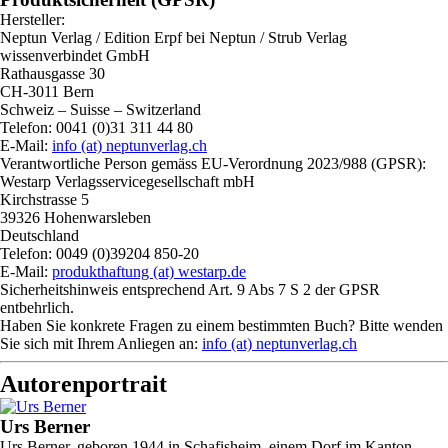
Hersteller:
Neptun Verlag / Edition Erpf bei Neptun / Strub Verlag
wissenverbindet GmbH
Rathausgasse 30
CH-3011 Bern
Schweiz – Suisse – Switzerland
Telefon: 0041 (0)31 311 44 80
E-Mail:
info (at) neptunverlag.ch
Verantwortliche Person gemäss EU-Verordnung 2023/988 (GPSR):
Westarp Verlagsservicegesellschaft mbH
Kirchstrasse 5
39326 Hohenwarsleben
Deutschland
Telefon: 0049 (0)39204 850-20
E-Mail:
produkthaftung (at) westarp.de
Sicherheitshinweis entsprechend Art. 9 Abs 7 S 2 der GPSR
entbehrlich.
Haben Sie konkrete Fragen zu einem bestimmten Buch? Bitte wenden
Sie sich mit Ihrem Anliegen an:
info (at) neptunverlag.ch
Autorenportrait
Urs Berner
Urs Berner, geboren 1944 in Schafisheim, einem Dorf im Kanton