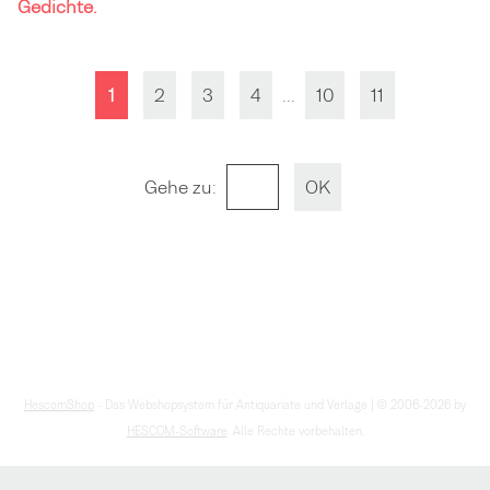
Gedichte.
1
2
3
4
...
10
11
Gehe zu
:
HescomShop
- Das Webshopsystem für Antiquariate und Verlage | © 2006-2026 by
HESCOM-Software
. Alle Rechte vorbehalten.